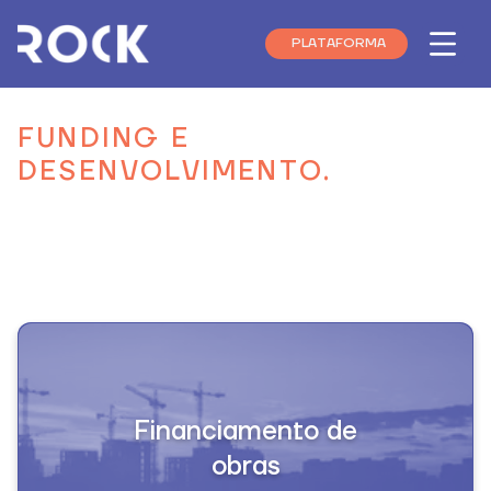
PLATAFORMA
Menu
FUNDING E
DESENVOLVIMENTO.
Encontramos alternativas viáveis de funding e
oportunidades de aquisição de terrenos que se
encaixam na viabilidade dos empreendimentos.
Financiamento de

obras