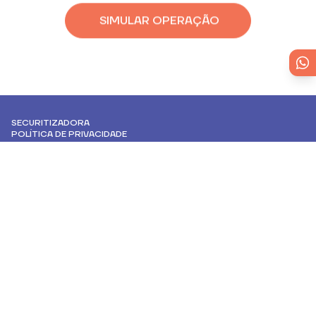
SIMULAR OPERAÇÃO
SECURITIZADORA
POLÍTICA DE PRIVACIDADE
PORTO ALEGRE
Rua Doutor Timóteo, 782
Moinhos de Vento
51 3519 9093
SÃO PAULO
Rua Joaquim Floriano, 960, 7ºandar, Cj. 72
Itaim Bibi
11 2368 3680
CERTIFICAÇÕES
HOMOLOGADOS PELA