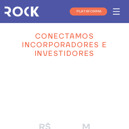
PLATAFORMA
Menu
INVESTIDORES
E INCORPORADORES.
CONECTAMOS
O VALOR
NOS CONECTA.
INCORPORADORES E
INVESTIDORES
Integramos toda a cadeia do financiamento
imobiliário com
tecnologia, transparência e
governança institucional
para que
incorporadores tenham acesso a capital
estruturado e investidores acessem as
melhores oportunidades do setor imobiliário
com segurança.
673
R$
M