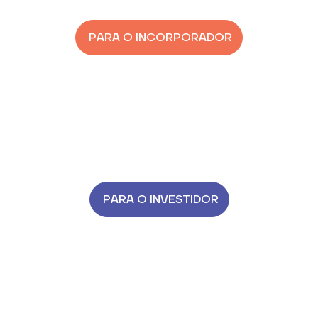
PARA O INCORPORADOR
Simule financiamentos e acompanhe suas
operações com transparência total em tempo
real.
PARA O INVESTIDOR
Acesse oportunidades únicas de investimentos
imobiliários com segurança e rentabilidade.