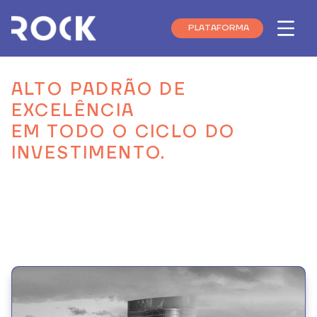
PLATAFORMA
Menu
ALTO PADRÃO DE
EXCELÊNCIA
EM TODO O CICLO DO
INVESTIMENTO.
Somos facilitadores e resolvedores.
Nosso método de gestão e nossa presença
permanente garantem a execução impecável
de cada negócio.